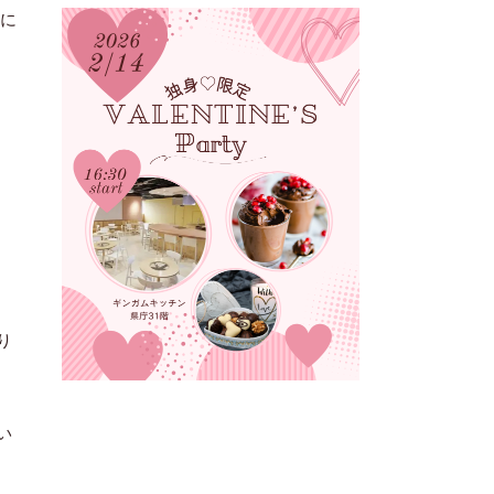
ンに
り
い