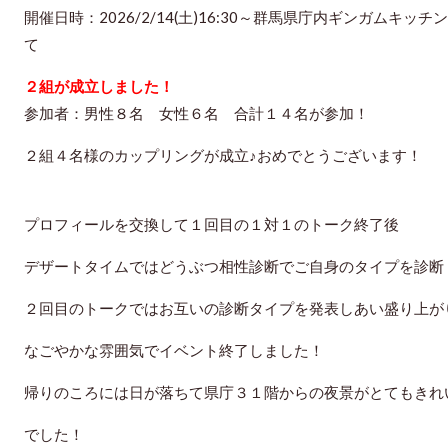
開催日時：2026/2/14(土)16:30～群馬県庁内ギンガムキッチ
て
２組が成立しました！
参加者：男性８名 女性６名 合計１４名が参加！
２組４名様のカップリングが成立♪おめでとうございます！
プロフィールを交換して１回目の１対１のトーク終了後
デザートタイムではどうぶつ相性診断でご自身のタイプを診断
２回目のトークではお互いの診断タイプを発表しあい盛り上が
なごやかな雰囲気でイベント終了しました！
帰りのころには日が落ちて県庁３１階からの夜景がとてもきれ
でした！