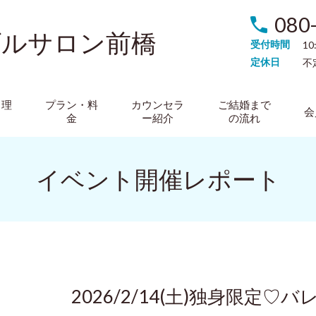
080
ダルサロン前橋
受付時間
10
定休日
不
る理
プラン・料
カウンセラ
ご結婚まで
会
金
ー紹介
の流れ
イベント開催レポート
2026/2/14(土)独身限定