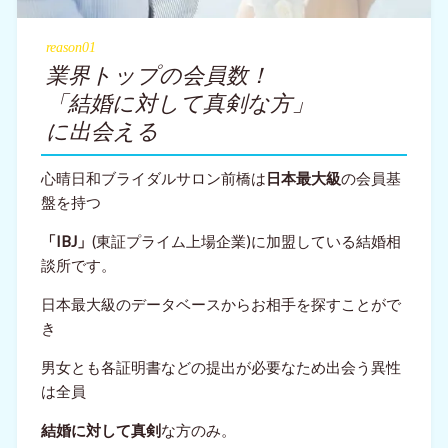
reason01
業界トップの会員数！
「結婚に対して真剣な方」
に出会える
心晴日和ブライダルサロン前橋は
日本最大級
の会員基
盤を持つ
「IBJ」
(東証プライム上場企業)に加盟している結婚相
談所です。
日本最大級のデータベースからお相手を探すことがで
き
男女とも各証明書などの提出が必要なため出会う異性
は全員
結婚に対して真剣
な方のみ。